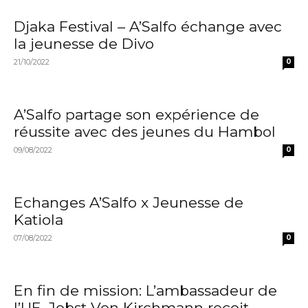
Djaka Festival – A’Salfo échange avec
la jeunesse de Divo
21/10/2022
0
A’Salfo partage son expérience de
réussite avec des jeunes du Hambol
09/08/2022
0
Echanges A’Salfo x Jeunesse de
Katiola
07/08/2022
0
En fin de mission: L’ambassadeur de
l’UE, Jobst Von Kirchmann reçoit...