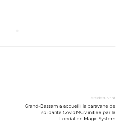
System
–
Quand
Article suivant
Grand-Bassam a accueilli la caravane de
solidarité Covid19Civ initiée par la
Fondation Magic System
la