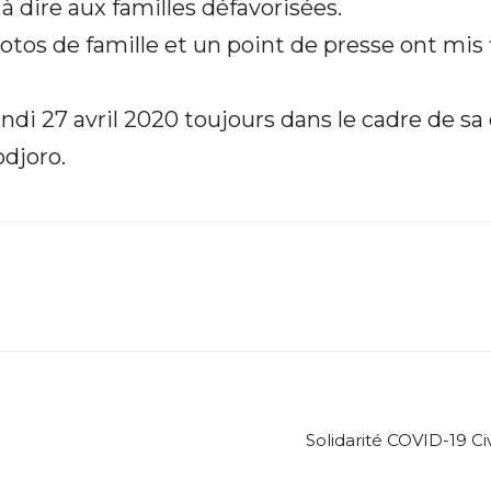
 à dire aux familles défavorisées.
os de famille et un point de presse ont mis f
musique
undi 27 avril 2020 toujours dans le cadre de s
odjoro.
va
à
Solidarité COVID-19 Ci