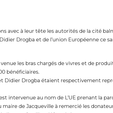
System
ns avec à leur tête les autorités de la cité bal
–
idier Drogba et de l’union Européenne ce sam
t venue les bras chargés de vivres et de produi
Quand
0 bénéficiaires.
t Didier Drogba étaient respectivement repr
t intervenue au nom de L’UE prenant la parol
la
u maire de Jacqueville à remercié les donateur