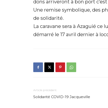
dons arriveront à bon port c’est
Une remise symbolique, des phot
de solidarité.
La caravane sera à Azaguié ce l
démarré le 17 avril dernier à loc
Article précédent
Solidarité COVID-19 Jacqueville