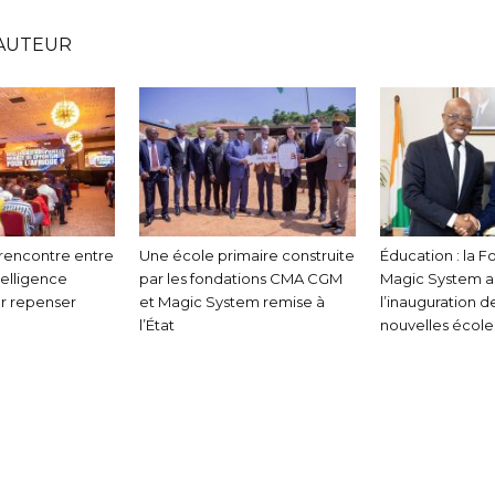
la
'AUTEUR
rencontre
 rencontre entre
Une école primaire construite
Éducation : la F
telligence
par les fondations CMA CGM
Magic System 
our repenser
et Magic System remise à
l’inauguration d
du
l’État
nouvelles école
social